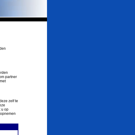
rden
orden
om partner
 met
deze zelf te
eze
 u op
ct opnemen