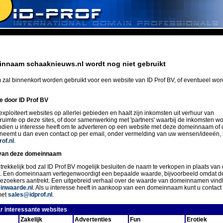
nnaam schaaknieuws.nl wordt nog niet gebruikt
zal binnenkort worden gebruikt voor een website van ID Prof BV, of eventueel wo
ie door ID Prof BV
exploiteert websites op allerlei gebieden en haalt zijn inkomsten uit verhuur van
eruimte op deze sites, of door samenwerking met 'partners' waarbij de inkomsten w
Indien u interesse heeft om te adverteren op een website met deze domeinnaam of 
 neemt u dan even contact op per email, onder vermelding van uw wensen/ideeën,
of.nl
.
van deze domeinnaam
trekkelijk bod zal ID Prof BV mogelijk besluiten de naam te verkopen in plaats van 
n. Een domeinnaam vertegenwoordigt een bepaalde waarde, bijvoorbeeld omdat d
ezoekers aantrekt. Een uitgebreid verhaal over de waarde van domeinnamen vindt
nwaarde.nl
. Als u interesse heeft in aankoop van een domeinnaam kunt u conta
met
sales@idprof.nl
.
r interessante websites
Zakelijk
Advertenties
Fun
Erotiek