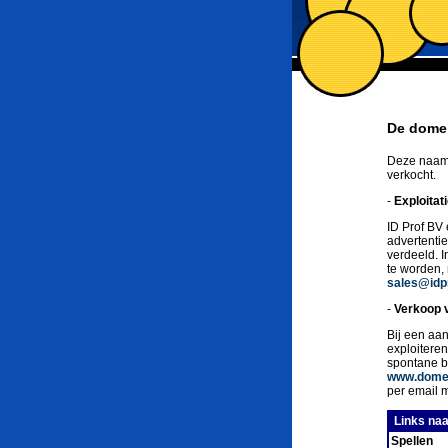
De domei
Deze naam 
verkocht.
-
Exploitat
ID Prof BV 
advertenti
verdeeld. 
te worden,
sales@idpr
-
Verkoop 
Bij een aan
exploitere
spontane b
www.domei
per email 
Links naa
Spellen