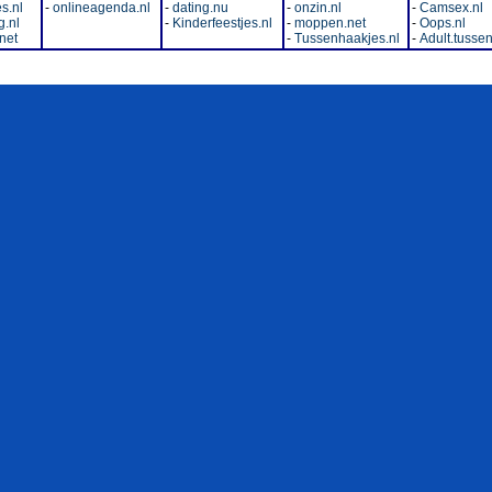
s.nl
-
onlineagenda.nl
-
dating.nu
-
onzin.nl
-
Camsex.nl
.nl
-
Kinderfeestjes.nl
-
moppen.net
-
Oops.nl
net
-
Tussenhaakjes.nl
-
Adult.tussen